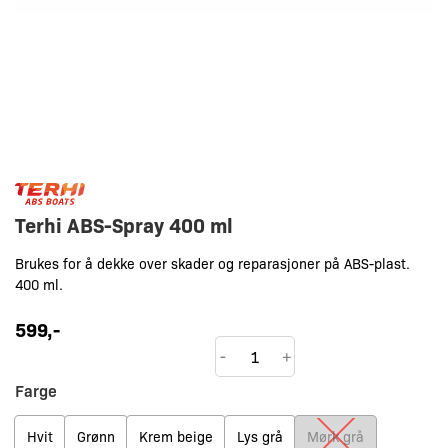
Terhi ABS-Spray 400 ml
Brukes for å dekke over skader og reparasjoner på ABS-plast.
400 ml.
599
,-
Terhi
-
+
ABS-
Farge
Spray
400
Hvit
Grønn
Krem beige
Lys grå
Mørk grå