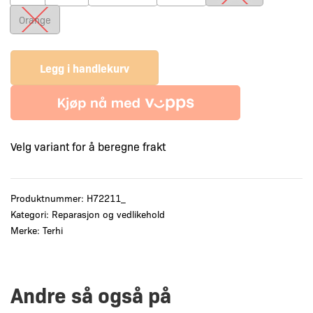
ml
Orange
antall
Legg i handlekurv
Velg variant for å beregne frakt
Produktnummer:
H72211_
Kategori:
Reparasjon og vedlikehold
Merke:
Terhi
Andre så også på