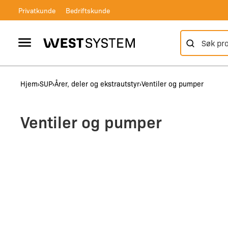
Skip
Privatkunde
Bedriftskunde
to
content
Søk etter:
Vertical Header
West System
Hjem
SUP
Årer, deler og ekstrautstyr
Ventiler og pumper
Ventiler og pumper