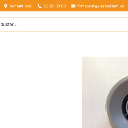
Kontakt oss:
22 23 35 00
firmapost@westsystem.no