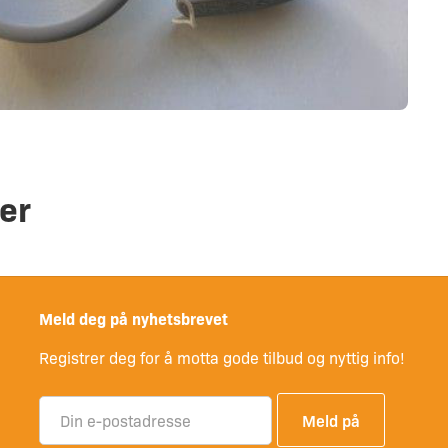
er
Meld deg på nyhetsbrevet
Registrer deg for å motta gode tilbud og nyttig info!