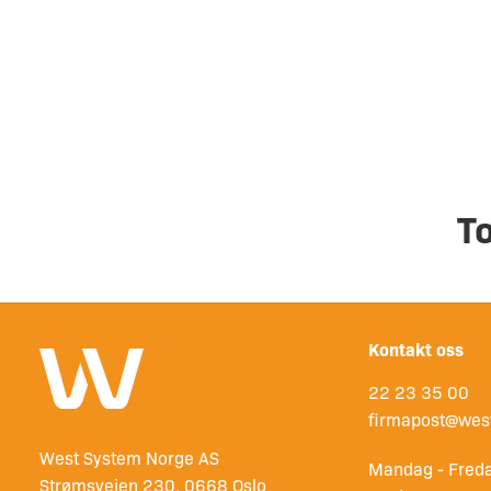
T
Kontakt oss
22 23 35 00
firmapost@wes
West System Norge AS
Mandag - Freda
Strømsveien 230, 0668 Oslo