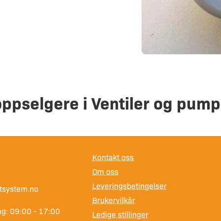
oppselgere i Ventiler og pump
Kontakt oss
Om oss
Leveringsbetingelser
tsystem.no
Brukervilkår
g: 09:00 - 17:00
Ledige stillinger