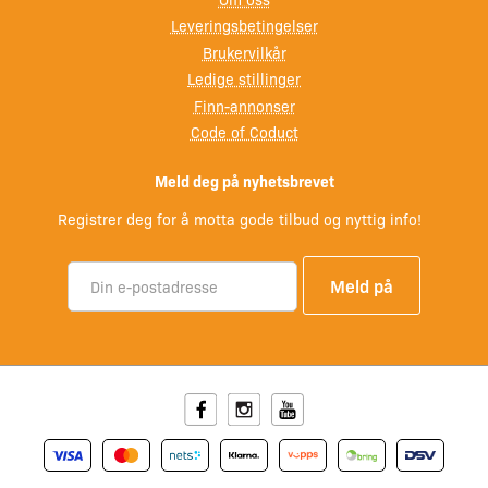
Leveringsbetingelser
Brukervilkår
Ledige stillinger
Finn-annonser
Code of Coduct
Meld deg på nyhetsbrevet
Registrer deg for å motta gode tilbud og nyttig info!
Facebook
Instagram
Youtube