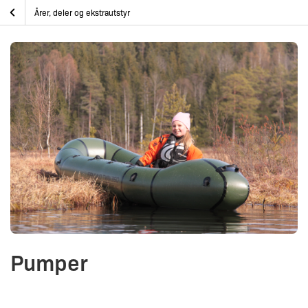
Skip
Pumper
Hjem
Packraft
Årer, deler og ekstrautstyr
to
content
Pumper