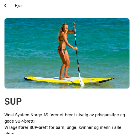
Skip
SUP
Hjem
to
content
SUP
West System Norge AS fører et bredt utvalg av prisgunstige og
gode SUP-brett!
Vi lagerfører SUP-brett for barn, unge, kvinner og menn i alle
aldre.