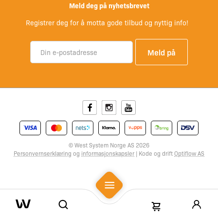
Meld deg på nyhetsbrevet
Registrer deg for å motta gode tilbud og nyttig info!
Facebook
Instagram
Youtube
© West System Norge AS 2026
Personvernserklæring
og
informasjonskapsler
| Kode og drift
Optiflow AS
Mobile Menu
Search
Shopping Cart
West System