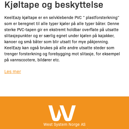
Kjøltape og beskyttelse
KeelEazy kjøltape er en selvklebende PVC ” plastforsterkning”
som er beregnet til alle typer kjøler på alle typer båter. Denne
sterke PVC-tapen gir en ekstremt holdbar overflate på utsatte
slitasjepunkter og er særlig egnet under kjølen på kajakker,
kanoer og små båter som blir utsatt for mye påkjenning.
KeelEazy kan også brukes på alle andre utsatte steder som
trenger forsterkning og forebygging mot slitasje, for eksempel
på vannscootere, bildører etc.
Les mer
KeelEazy PVC-tape egner seg svært godt til å reparere gamle
joller, båter, kajakker etc. som har fått slitasjeskader på kjølen.
Mange bruker også denne tapen til å forebygge mot slitasje.
BEREGNET TIL MANGE ULIKE MATERIALER
KeelEazy gir en slitesterk beskyttelse, og kan festes på de fleste
materialer, eksempel glassfiber, karbon, polyetylen (hardplast),
ABS-plast og aluminium, ulike metalloverflater etc. Denne
spesialtapen er lett å forme og lett å påføre på alle underlag.
West System Norge AS
Produktet kan enkelt formes over bratte kurver/kromme flater