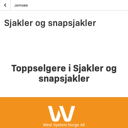
Skip
Sjakler og snapsjakler
Hjem
Båtutstyr
Jernvare
to
content
Sjakler og snapsjakler
Toppselgere i Sjakler og
snapsjakler
West System Norge AS