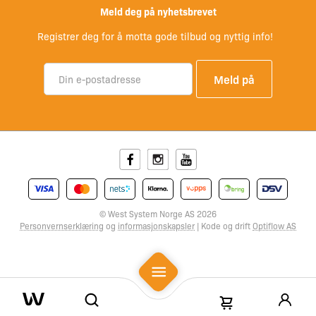
Meld deg på nyhetsbrevet
Registrer deg for å motta gode tilbud og nyttig info!
Facebook
Instagram
Youtube
© West System Norge AS 2026
Personvernserklæring
og
informasjonskapsler
| Kode og drift
Optiflow AS
Mobile Menu
Search
Shopping Cart