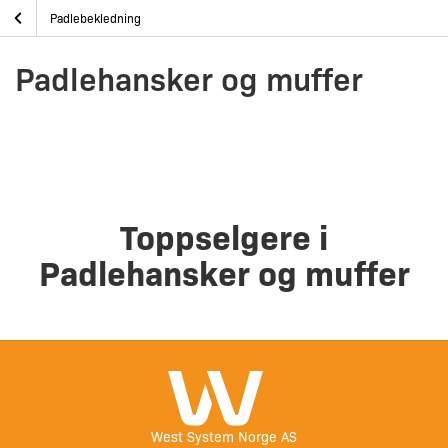
Skip
Padlehansker og muffer
Hjem
Padleutstyr
Padlebekledning
to
content
Padlehansker og muffer
Toppselgere i
Padlehansker og muffer
West System Norge AS