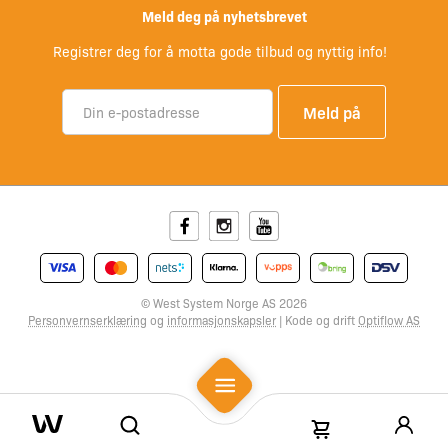
Meld deg på nyhetsbrevet
Registrer deg for å motta gode tilbud og nyttig info!
Facebook
Instagram
Youtube
© West System Norge AS 2026
Personvernserklæring
og
informasjonskapsler
| Kode og drift
Optiflow AS
Mobile Menu
Search
Shopping Cart