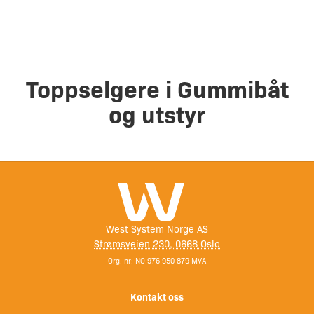
Toppselgere i Gummibåt
og utstyr
West System Norge AS
Strømsveien 230, 0668 Oslo
Org. nr: NO 976 950 879 MVA
Kontakt oss