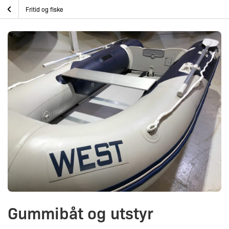
Skip
Gummibåt og utstyr
Hjem
Båtutstyr
Fritid og fiske
to
content
Gummibåt og utstyr