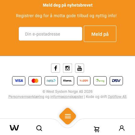
Meld deg på nyhetsbrevet
Registrer deg for å motta gode tilbud og nyttig info!
Facebook
Instagram
Youtube
© West System Norge AS 2026
Personvernserklæring
og
informasjonskapsler
| Kode og drift
Optiflow AS
Mobile Menu
Search
Shopping Cart