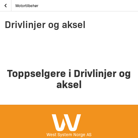
Skip
Drivlinjer og aksel
Hjem
Båtmotor og tilbehør
Motortilbehør
to
content
Drivlinjer og aksel
Toppselgere i Drivlinjer og
aksel
West System Norge AS