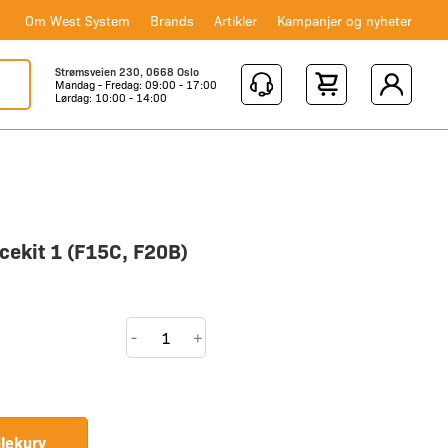
Om West System
Brands
Artikler
Kampanjer og nyheter
Strømsveien 230, 0668 Oslo
Mandag - Fredag: 09:00 - 17:00
Shopping Cart
Lørdag: 10:00 - 14:00
cekit 1 (F15C, F20B)
Yamaha
-
+
Servicekit
1
(F15C,
F20B)
dlekurv