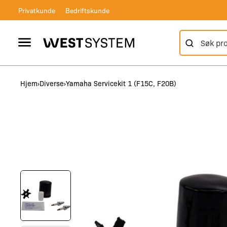
Skip
Privatkunde
Bedriftskunde
to
content
Søk etter:
Vertical Header
West System
Hjem
Diverse
Yamaha Servicekit 1 (F15C, F20B)