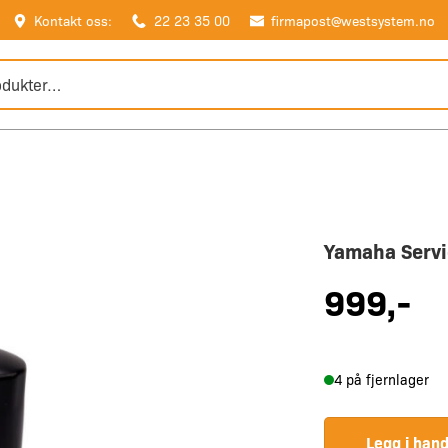
Kontakt oss:
22 23 35 00
firmapost@westsystem.no
Yamaha Servi
999
,-
4 på fjernlager
Legg i han