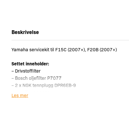
Beskrivelse
Yamaha servicekit til F15C (2007+), F20B (2007+)
Settet inneholder:
– Drivstoffilter
– Bosch oljefilter P7077
– 2 x NGK tennplugg DPR6EB-9
– Impeller 500363
Les mer
– Impellerfett 5 g
Oljekapasitet:
1,6 l