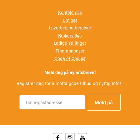
uten bagasje.
Kontakt oss
Om oss
Leveringsbetingelser
Kjennetegn
Brukervilkår
Ledige stillinger
Finn-annonser
Solid og robust
Code of Coduct
Lav vekt – 3,1 kg.
Stødig og retningsstabil
Meld deg på nyhetsbrevet
Romslig og stor lastekapasitet
Mulighet for oppblåsbar dørk (anbefales!)
Registrer deg for å motta gode tilbud og nyttig info!
Teknisk informasjon:
D-
3040
Nettovekt*:
Lengde:
270cm
st
gram
Facebook
Instagram
Youtube