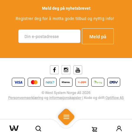
Meld deg på nyhetsbrevet
Registrer deg for å motta gode tilbud og nyttig info!
Facebook
Instagram
Youtube
© West System Norge AS 2026
Personvernserklæring
og
informasjonskapsler
| Kode og drift
Optiflow AS
Mobile Menu
Search