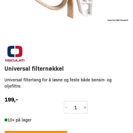
Universal filternøkkel
Universal filtertang for å løsne og feste både bensin- og
oljefiltre.
199
,-
Universal
-
+
filternøkkel
10+ på lager
antall