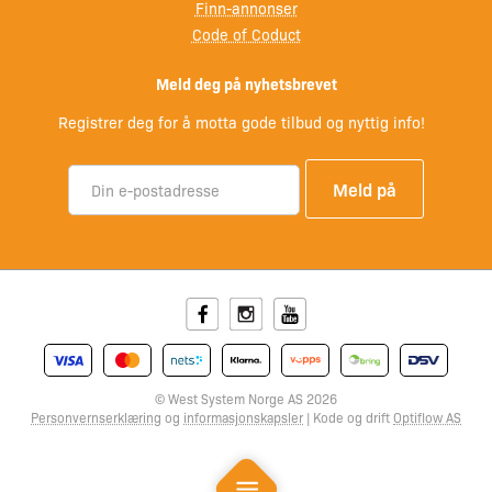
Finn-annonser
Code of Coduct
Meld deg på nyhetsbrevet
Registrer deg for å motta gode tilbud og nyttig info!
Facebook
Instagram
Youtube
© West System Norge AS 2026
Personvernserklæring
og
informasjonskapsler
| Kode og drift
Optiflow AS
Mobile Menu