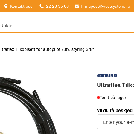
Kontakt oss:
22 23 35 00
firmapost@westsystem.no
ltraflex Tilkoblsett for autopilot /utv. styring 3/8″
Ultraflex Tilk
Tomt på lager
Vil du få beskjed