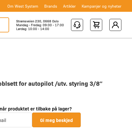
Om West System
Brands
Artikler
Kampanjer og nyheter
Strømsveien 230, 0668 Oslo
Mandag - Fredag: 09:00 - 17:00
Shopping Cart
Lørdag: 10:00 - 14:00
oblsett for autopilot /utv. styring 3/8″
 når produktet er tilbake på lager?
Gi meg beskjed