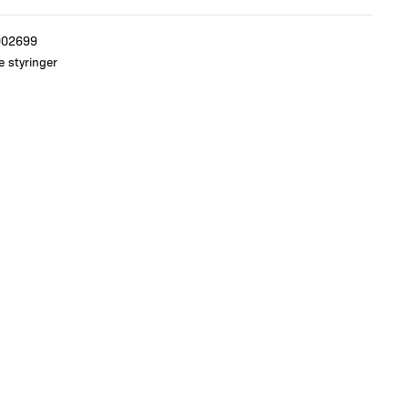
002699
e styringer