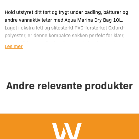
Hold utstyret ditt tørt og trygt under padling, båtturer og
andre vannaktiviteter med Aqua Marina Dry Bag 10L.
Laget i ekstra lett og slitesterkt PVC-forsterket Oxford-
polyester, er denne kompakte sekken perfekt for klær,
elektronikk og verdisaker. Den praktiske skulderstroppen
Les mer
og robuste spennen gjør det enkelt å bære og feste
sekken der du trenger den.
Egenskaper:
Andre relevante produkter
Vanntett med sammenrullings-lås for sikker lukking
Laget i lett og slitesterkt PVC-forsterket Oxford-
polyester
Inkludert en justerbar skulderstropp for enkel bæring