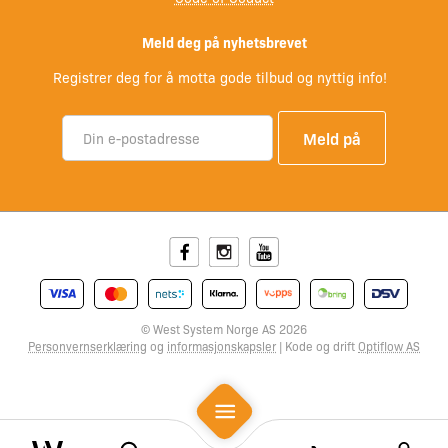
Meld deg på nyhetsbrevet
Registrer deg for å motta gode tilbud og nyttig info!
Facebook
Instagram
Youtube
© West System Norge AS 2026
Personvernserklæring
og
informasjonskapsler
| Kode og drift
Optiflow AS
Mobile Menu