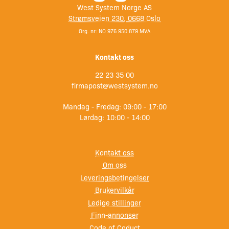
Robust spenne for sikker lukking
West System Norge AS
Strømsveien 230, 0668 Oslo
Kompakt og romslig – perfekt til klær, utstyr og
Org. nr: NO 976 950 879 MVA
verdisaker
Kontakt oss
Spesifikasjoner:
22 23 35 00
firmapost@westsystem.no
Volum: 10 liter
Mandag - Fredag: 09:00 - 17:00
Lørdag: 10:00 - 14:00
Størrelse: 20 x 50 cm
Materiale: Oxford polyester / PVC
Kontakt oss
Om oss
Vekt: 0,3 kg
Leveringsbetingelser
Brukervilkår
Farge: Mørk blå
Ledige stillinger
Finn-annonser
Code of Coduct