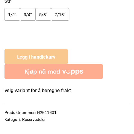
Str
1/2"
3/4"
5/8"
7/16"
Legg i handlekurv
Velg variant for å beregne frakt
Produktnummer:
H2611601
Kategori:
Reservedeler