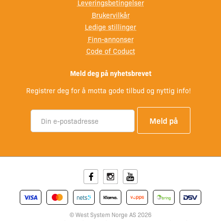
Leveringsbetingelser
Brukervilkår
Ledige stillinger
Finn-annonser
Code of Coduct
Meld deg på nyhetsbrevet
Registrer deg for å motta gode tilbud og nyttig info!
Facebook
Instagram
Youtube
© West System Norge AS 2026