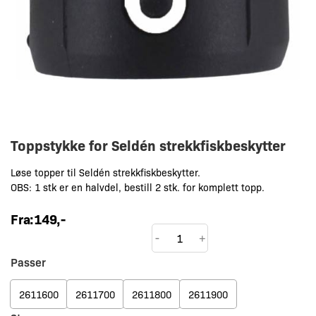
Toppstykke for Seldén strekkfiskbeskytter
Løse topper til Seldén strekkfiskbeskytter.
OBS: 1 stk er en halvdel, bestill 2 stk. for komplett topp.
Fra:
149
,-
Toppstykke
-
+
for
Passer
Seldén
strekkfiskbeskytter
2611600
2611700
2611800
2611900
antall