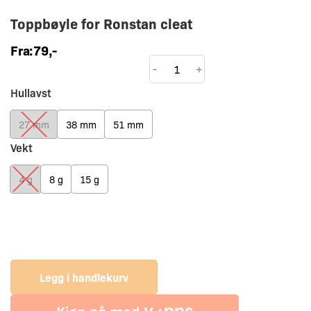
Toppbøyle for Ronstan cleat
Fra:
79
,-
Toppbøyle
-
+
for
Hullavst
Ronstan
cleat
27 mm
38 mm
51 mm
antall
Vekt
4 g
8 g
15 g
Legg i handlekurv