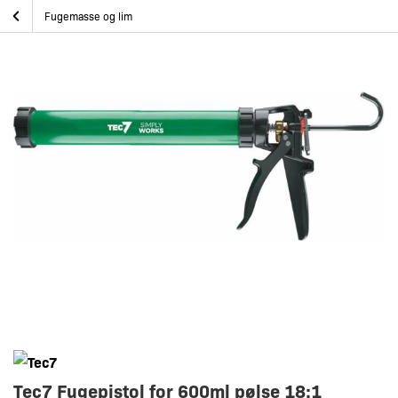
Skip
Tec7 Fugepistol for 600ml pølse 18:1
Hjem
Epoxy og Båtpleie
Båtpleie
Fugemasse og lim
to
content
Tec7 Fugepistol for 600ml pølse 18:1