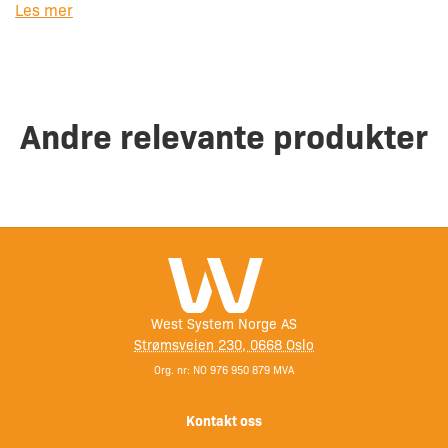
Les mer
Pistolen har 5 års garanti, har rustfritt pistolhåndtak av
galvanisert overmalt aluminium, er laget i solid materiale
med anti-slitasje mekanisme som gir lenger levetid og har
direkte kraftoverføring fra pistolhåndtak til presstang.
Andre relevante produkter
West System Norge AS
Strømsveien 230, 0668 Oslo
Org. nr: NO 976 950 879 MVA
Kontakt oss