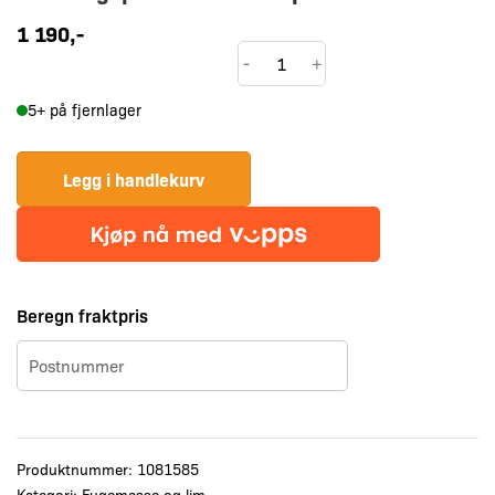
1 190
,-
Tec7
-
+
Fugepistol
5+ på fjernlager
for
600ml
pølse
Legg i handlekurv
18:1
antall
Beregn fraktpris
Produktnummer:
1081585
Kategori:
Fugemasse og lim