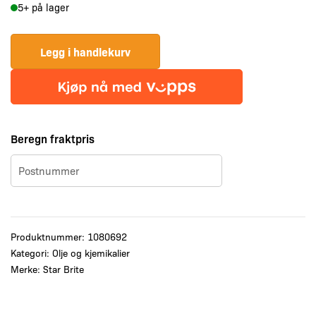
5+ på lager
Enzym
Drivstoff
Behandling
Legg i handlekurv
for
diesel
250
ml
Beregn fraktpris
antall
Produktnummer:
1080692
Kategori:
Olje og kjemikalier
Merke:
Star Brite