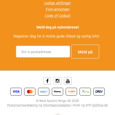
Ledige stillinger
Finn-annonser
Code of Coduct
Meld deg på nyhetsbrevet
Registrer deg for å motta gode tilbud og nyttig info!
Facebook
Instagram
Youtube
© West System Norge AS 2026
Personvernserklæring
og
informasjonskapsler
| Kode og drift
Optiflow AS