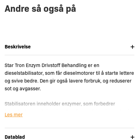
Andre så også på
Beskrivelse
Star Tron Enzym Drivstoff Behandling er en
dieselstabilisator, som får dieselmotorer til å starte lettere
og svive bedre. Den gir også lavere forbruk, og reduserer
sot og avgasser.
Stabilisatoren inneholder enzymer, som forbedrer
brennbarheten til dieselen. Den fjerner fukt, gir mer kraft,
Les mer
og lavere forbruk. I tillegg renses systemet, så motoren
starter lettere og går bedre. Én flaske holder til opptil 500
liter diesel.
Datablad