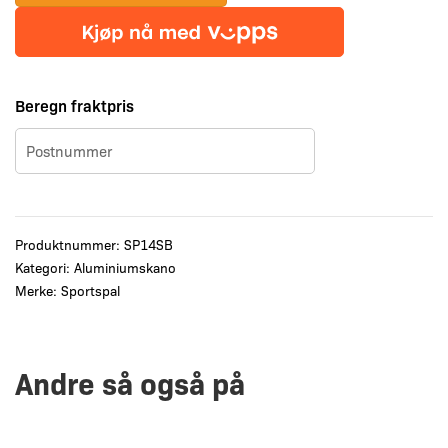
rett
akterspeil(38,1
cm)
Bark
Beregn fraktpris
antall
Produktnummer:
SP14SB
Kategori:
Aluminiumskano
Merke:
Sportspal
Andre så også på