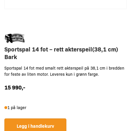
Sportspal 14 fot – rett akterspeil(38,1 cm)
Bark
Sportspal 14 fot med smalt rett akterspeil på 38,1 cm i bredden
for feste av liten motor. Leveres kun i grønn farge.
15 990
,-
Sportspal
1 på lager
14
fot
Legg i handlekurv
-