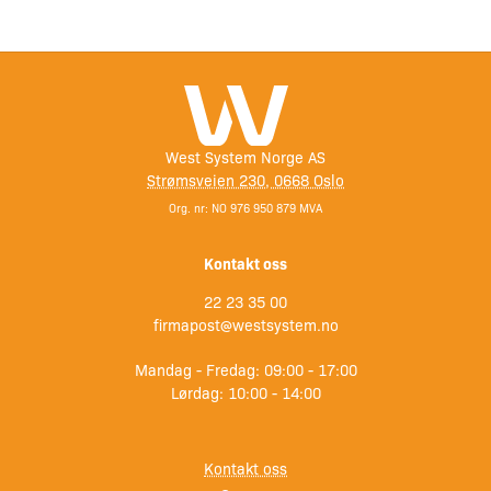
Les bladet Padling sin test av Sportspal her.
Dimensjoner
West System Norge AS
Lengde
411 cm
Strømsveien 230, 0668 Oslo
Org. nr: NO 976 950 879 MVA
Bredde
96,5 cm
Kontakt oss
Dybde
33 cm
22 23 35 00
firmapost@westsystem.no
Vekt
20 kg
Mandag - Fredag: 09:00 - 17:00
Lørdag: 10:00 - 14:00
Generelt
Kontakt oss
Lastekapasitet
Ca 386 kg