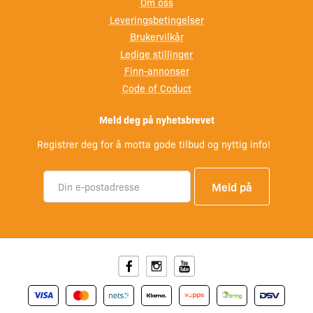
Om oss
Leveringsbetingelser
Antall personer
3 stk
Brukervilkår
Ledige stillinger
Materiale
Aluminium
Finn-annonser
Code of Coduct
Maks motor
3 hk
Meld deg på nyhetsbrevet
Farge
Skogsgrønn
Registrer deg for å motta gode tilbud og nyttig info!
Aluminiumskano med Rett
akterspeil
Denne kanoen konstruert med et rett akterspeil slik at
Facebook
Instagram
Youtube
man enkelt kan rigge den med motor. Dette er en perfekt
kano for jakt, fiske og fritidsbruk. Mange vil kalle dette en
kombi- eller hybridbåt. Kjempefin å padle, men også