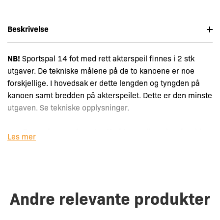
Beskrivelse
NB!
Sportspal 14 fot med rett akterspeil finnes i 2 stk
utgaver. De tekniske målene på de to kanoene er noe
forskjellige. I hovedsak er dette lengden og tyngden på
kanoen samt bredden på akterspeilet. Dette er den minste
utgaven. Se tekniske opplysninger.
Denne kanoen har et rett akterspeil med en bredde
Les mer
på 38,1 cm.
Leveres kun i helgrønn farge.
Sportspal 14 fot m/rett akterspeil er praktisk og
funksjonell kano.
Andre relevante produkter
Glimrende å padle, men like fin med motor!
Kanoen er retningsstabil og god å padle samtidig
som den er bygget for å tåle store påkjenninger.