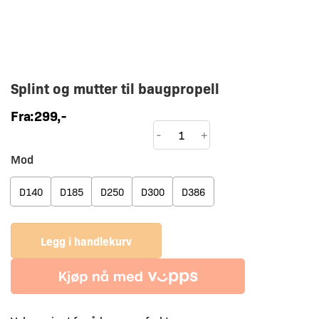
Splint og mutter til baugpropell
Fra:
299
,-
Splint
-
+
og
Mod
mutter
til
D140
D185
D250
D300
D386
baugpropell
antall
Legg i handlekurv