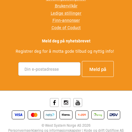
Brukervilkår
Ledige stillinger
Finn-annonser
Code of Coduct
Meld deg på nyhetsbrevet
Registrer deg for å motta gode tilbud og nyttig info!
Facebook
Instagram
Youtube
© West System Norge AS 2026
Personvernserklæring
og
informasjonskapsler
| Kode og drift
Optiflow AS