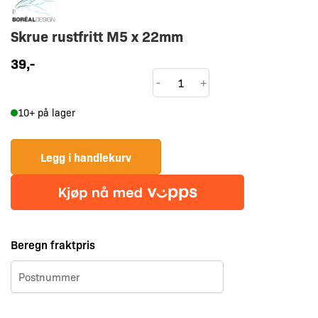
Skrue rustfritt M5 x 22mm
39
,-
Skrue
-
+
rustfritt
10+ på lager
M5
x
22mm
Legg i handlekurv
antall
Beregn fraktpris