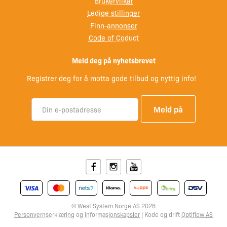
Brukervilkår
Ledige stillinger
Finn-annonser
Code of Coduct
Meld deg på nyhetsbrevet
Registrer deg for å motta gode tilbud og nyttig info!
Facebook
Instagram
Youtube
© West System Norge AS 2026
Personvernserklæring
og
informasjonskapsler
| Kode og drift
Optiflow AS