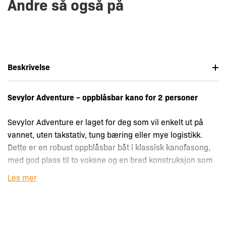
Andre så også på
Beskrivelse
Sevylor Adventure – oppblåsbar kano for 2 personer
Sevylor Adventure er laget for deg som vil enkelt ut på
vannet, uten takstativ, tung bæring eller mye logistikk.
Dette er en robust oppblåsbar båt i klassisk kanofasong,
med god plass til to voksne og en bred konstruksjon som
gir en trygg og stabil padleopplevelse. Den passer svært
Les mer
godt på rolig vann, som innsjøer og rolige elver, og
fungerer også fint i kystnære områder når forholdene er
snille.