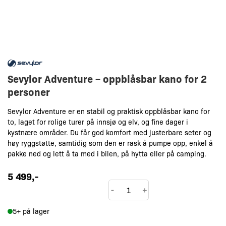
Sevylor Adventure – oppblåsbar kano for 2
personer
Sevylor Adventure er en stabil og praktisk oppblåsbar kano for
to, laget for rolige turer på innsjø og elv, og fine dager i
kystnære områder. Du får god komfort med justerbare seter og
høy ryggstøtte, samtidig som den er rask å pumpe opp, enkel å
pakke ned og lett å ta med i bilen, på hytta eller på camping.
5 499
,-
Sevylor
-
+
Adventure
5+ på lager
antall