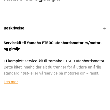
Beskrivelse
Servicekit til Yamaha FT50C utenbordsmotor m/motor-
og girolje
Et komplett service-kit til Yamaha FT50C utenbordsmotor.
Dette kitet inneholder alt du trenger for å utføre en årlig
standard høst- eller vårservice på motoren din – raskt,
trygt og effektivt. Ved å bruke riktige deler og oljer
Les mer
forlenger du motorens levetid og sikrer problemfri drift
gjennom hele båtsesongen.
Passer til følgende Yamaha-motorer: