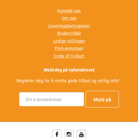
sikrer optimal smøring og lang levetid.
Kontakt oss
Girolje 500 ml
(2 x 250 ml) – Liqui Moly girolje for
Om oss
sikker smøring og beskyttelse av girhuset.
Leveringsbetingelser
Brukervilkår
Fordeler med Yamaha service-kit til FT50C
Ledige stillinger
utenbordsmotor:
Finn-annonser
Code of Coduct
Spesialtilpasset Yamaha FT50C – riktige deler til din
motor.
Meld deg på nyhetsbrevet
Komplett og praktisk – alt samlet i ett kit, klart til bruk.
Registrer deg for å motta gode tilbud og nyttig info!
Bedre driftssikkerhet – regelmessig service reduserer
risikoen for havari og driftsstans.
Kvalitetsdeler fra anerkjente leverandører som
Bosch, NGK, Liqui Moly og Recmar.
Lengre levetid og bedre ytelse – holder motoren i
topp stand gjennom hele sesongen.
Facebook
Instagram
Youtube
Hvorfor service er avgjørende for din utenbordsmotor