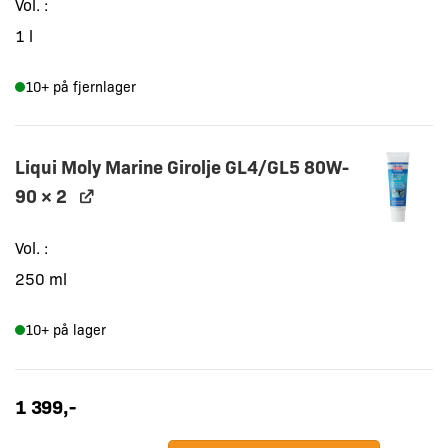
Vol.
1 l
10+ på fjernlager
Liqui Moly Marine Girolje GL4/GL5 80W-
90
× 2
Vol.
250 ml
10+ på lager
1 399
,-