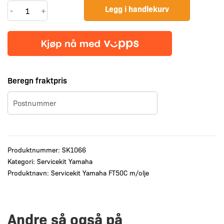
Servicekit
Legg i handlekurv
-
+
Yamaha
FT50C
m/olje
antall
Beregn fraktpris
Produktnummer:
SK1066
Kategori:
Servicekit Yamaha
Produktnavn: Servicekit Yamaha FT50C m/olje
Andre så også på