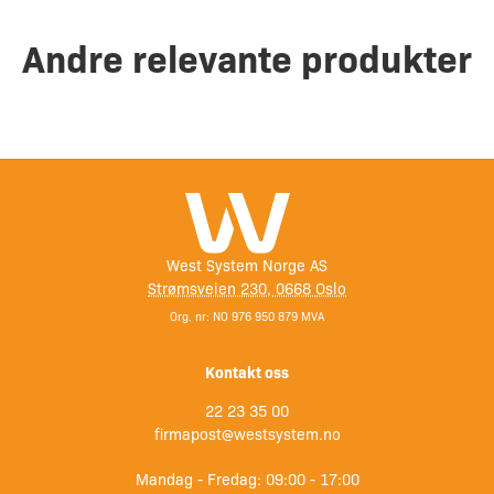
Andre relevante produkter
West System Norge AS
Strømsveien 230, 0668 Oslo
Org. nr: NO 976 950 879 MVA
Kontakt oss
22 23 35 00
firmapost@westsystem.no
Mandag - Fredag: 09:00 - 17:00