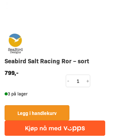
Seabird Salt Racing Ror – sort
799
,-
Seabird
-
+
Salt
3 på lager
Racing
Ror
-
Legg i handlekurv
sort
antall