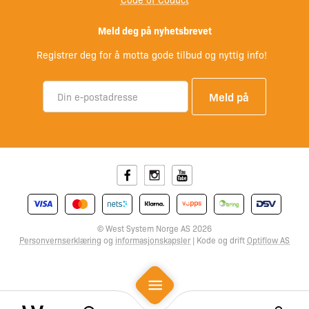
Meld deg på nyhetsbrevet
Registrer deg for å motta gode tilbud og nyttig info!
Facebook
Instagram
Youtube
© West System Norge AS 2026
Personvernserklæring
og
informasjonskapsler
| Kode og drift
Optiflow AS
Mobile Menu