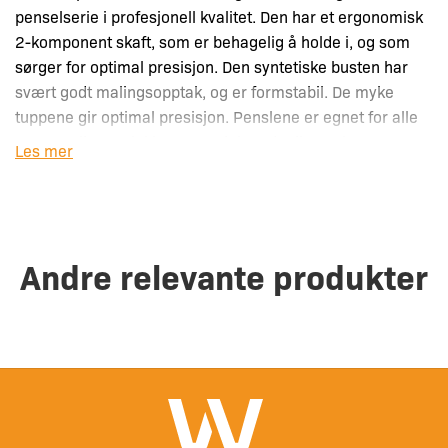
penselserie i profesjonell kvalitet. Den har et ergonomisk
2-komponent skaft, som er behagelig å holde i, og som
sørger for optimal presisjon. Den syntetiske busten har
svært godt malingsopptak, og er formstabil. De myke
tuppene gir optimal presisjon. Penslene er egnet for alle
typer maling og lakk, og spesielt gode til vannbaserte
Les mer
produkter.
– 2-komponent skaft
– Bustfeste i rustfritt stål
Andre relevante produkter