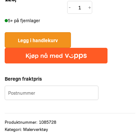
Schuller
-
+
Malerulle
5+ på fjernlager
Silverline
18
cm
Legg i handlekurv
antall
Beregn fraktpris
Produktnummer:
1085728
Kategori:
Malerverktøy