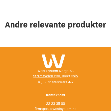
Andre relevante produkter
West System Norge AS
Strømsveien 230, 0668 Oslo
Org. nr: NO 976 950 879 MVA
Kontakt oss
22 23 35 00
firmapost@westsystem.no