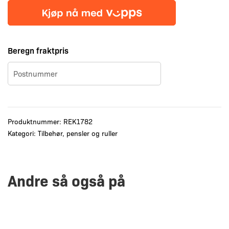
Lav
pris
antall
Beregn fraktpris
Produktnummer:
REK1782
Kategori:
Tilbehør, pensler og ruller
Andre så også på