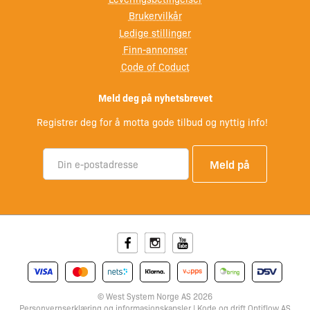
Brukervilkår
Ledige stillinger
Finn-annonser
Code of Coduct
Meld deg på nyhetsbrevet
Registrer deg for å motta gode tilbud og nyttig info!
Facebook
Instagram
Youtube
© West System Norge AS 2026
Personvernserklæring
og
informasjonskapsler
| Kode og drift
Optiflow AS