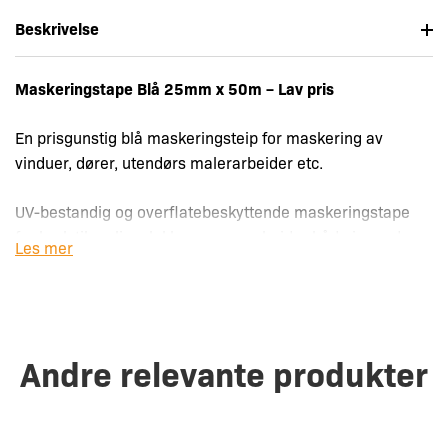
Beskrivelse
Maskeringstape Blå 25mm x 50m – Lav pris
En prisgunstig blå maskeringsteip for maskering av
vinduer, dører, utendørs malerarbeider etc.
UV-bestandig og overflatebeskyttende maskeringstape
for bruk til maling, lakk og pussearbeider både innendørs
Les mer
og utendørs. Høy klebeeffekt og solid vedheft.
Bredde: 25 mm
Farge: Blå
Andre relevante produkter
Bruksområde: Innendørs og utendørs