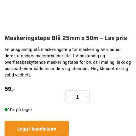
Maskeringstape Blå 25mm x 50m – Lav pris
En prisgunstig blå maskeringsteip for maskering av vinduer,
dører, utendørs malerarbeider etc. UV-bestandig og
overflatebeskyttende maskeringstape for bruk til maling, lakk og
pussearbeider både innendørs og utendørs. Høy klebeeffekt og
solid vedheft.
59
,-
Maskeringstape
-
+
Blå
10+ på lager
25mm
x
50m
Legg i handlekurv
-