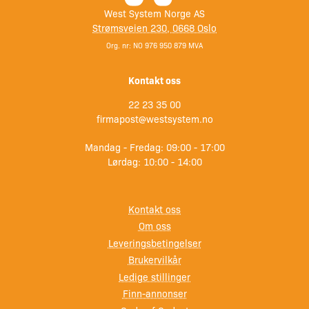
herder tilpasset hverandre i riktig mengde.
West System Norge AS
Strømsveien 230, 0668 Oslo
Org. nr: NO 976 950 879 MVA
Leveres også i følgende
pakninger:
Kontakt oss
22 23 35 00
firmapost@westsystem.no
Art.nr 101: Mini Reparasjons-sett: Resin, herder,
fyllstoffer, påføringsverktøy etc.
Mandag - Fredag: 09:00 - 17:00
Lørdag: 10:00 - 14:00
Art.nr 103: Junior-pakke, 600 gr 500 gr.resin/100 gr.205
herder
Kontakt oss
Om oss
Art.nr 103/206: Junior-pakke, 600 gr 500 gr.resin/100
Leveringsbetingelser
gr.206 herder
Brukervilkår
Ledige stillinger
Art.nr 105K: Komplett reparasjonssett for glassfiberbåter,
Finn-annonser
300 gr 250 gr.resin/50 gr.205 herder