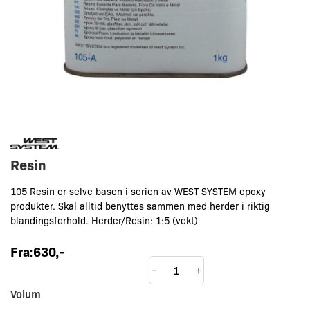
Resin
105 Resin er selve basen i serien av WEST SYSTEM epoxy
produkter. Skal alltid benyttes sammen med herder i riktig
blandingsforhold. Herder/Resin: 1:5 (vekt)
Fra:
630
,-
Resin
-
+
antall
Volum