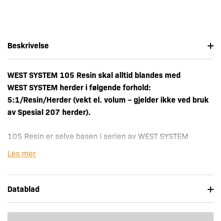
Beskrivelse
WEST SYSTEM 105 Resin skal alltid blandes med
WEST SYSTEM herder i følgende forhold:
5:1/Resin/Herder (vekt el. volum – gjelder ikke ved bruk
av Spesial 207 herder).
105 Resin er selve basen i serien av WEST SYSTEM
Produkter. En klar, lys gul epoxy resin med lav viskositet
Les mer
som ved sammenblanding med en av WEST SYSTEM
herderne formes til en væske som lett trenger inn i
trefibre, kunstfibre og som tilslutt herder til en meget
Datablad
sterk og solid overflate, med ypperlige festeevne.