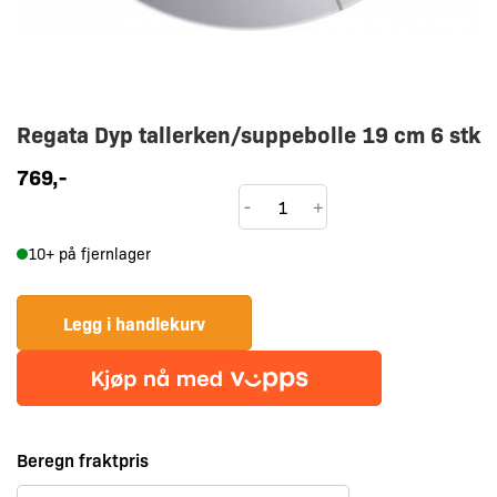
Regata Dyp tallerken/suppebolle 19 cm 6 stk
769
,-
Regata
-
+
Dyp
10+ på fjernlager
tallerken/suppebolle
19
cm
Legg i handlekurv
6
stk
antall
Beregn fraktpris