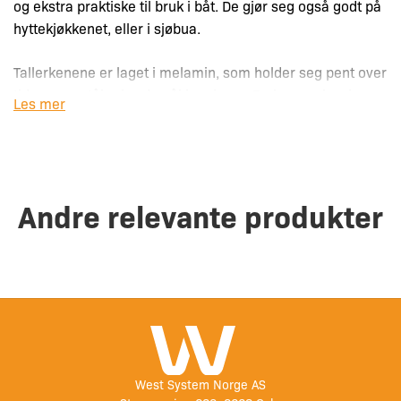
og ekstra praktiske til bruk i båt. De gjør seg også godt på
hyttekjøkkenet, eller i sjøbua.
Tallerkenene er laget i melamin, som holder seg pent over
tid, og som tåler harde påkjenninger. De kan vaskes i
Les mer
oppvaskmaskin, og kan brukes i mikrobølgeovn i opptil 90
sekund.
– Materiale: 100% melamin (BPA-fri)
Andre relevante produkter
– Diameter: 19 cm
West System Norge AS