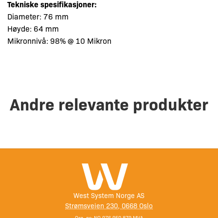
Tekniske spesifikasjoner:
Diameter: 76 mm
Høyde: 64 mm
Mikronnivå: 98% @ 10 Mikron
Andre relevante produkter
West System Norge AS
Strømsveien 230, 0668 Oslo
Org. nr: NO 976 950 879 MVA