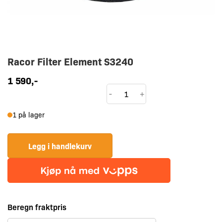
Racor Filter Element S3240
1 590
,-
Racor
-
+
Filter
1 på lager
Element
S3240
antall
Legg i handlekurv
Beregn fraktpris