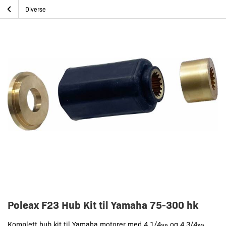
Skip
Poleax F23 Hub Kit til Yamaha 75-300 hk
Hjem
Diverse
to
content
Poleax F23 Hub Kit til Yamaha 75-300 hk
Komplett hub kit til Yamaha motorer med 4 1/4»» og 4 3/4»»