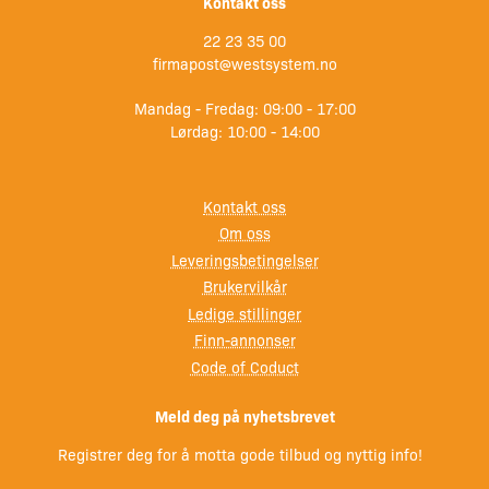
Kontakt oss
– 225 hk (excel) fra 1980 og nyere
– 225 hk fra 1986 og nyere
22 23 35 00
– F225 4-takt fra 2002 og nyere
firmapost@westsystem.no
– VF225 VMAX SHO fra 2010 og nyere
Mandag - Fredag: 09:00 - 17:00
– 250 hk fra 1990 og nyere
Lørdag: 10:00 - 14:00
– 250 hk(VMAX) fra 2001 og nyere
– F250 hk ink. VMAX og Offshore
– F250 4-takt (ink. Offshore) fra 2002 og nyere
Kontakt oss
– 300 hk 2-takt V6 fra 2004-2007
Om oss
– F300 Offshore 4-takt V6 fra 2010 og nyere
Leveringsbetingelser
– Hekkaggregat 3.0L – 7.47L
Brukervilkår
Ledige stillinger
Finn-annonser
Code of Coduct
Meld deg på nyhetsbrevet
Registrer deg for å motta gode tilbud og nyttig info!