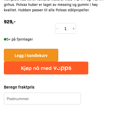
girhus. Poleax huber er laget av messing og gummi i høy
kvalitet. Hubben passer til alle Poleax stålpropeller.
929
,-
Poleax
-
+
F23
5+ på fjernlager
Hub
Kit
til
Legg i handlekurv
Yamaha
75-
300
hk
Beregn fraktpris
antall