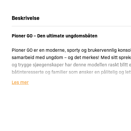
Beskrivelse
Pioner GO – Den ultimate ungdomsbåten
Pioner GO er en moderne, sporty og brukervennlig konsoll
samarbeid med ungdom – og det merkes! Med sitt spreke
og trygge sjøegenskaper har denne modellen raskt blitt e
båtinteresserte og familier som ønsker en pålitelig og le
Les mer
Trygghet og stabilitet på vannet
Pioner GO er konstruert med sikkerhet som høyeste priori
og sterk vind uten å miste stabiliteten, og gir en trygg 
– uansett forhold. Enten du skal på helgetur med familien
skjærgården med venner, kan du stole på at Pioner GO le