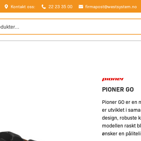
Kontakt oss:
22 23 35 00
firmapost@westsystem.no
PIONER GO
Pioner GO er en 
er utviklet i sa
design, robuste 
modellen raskt bl
ønsker en pålitel