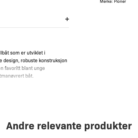
Merke:
Pioner
båt som er utviklet i
 design, robuste konstruksjon
n favoritt blant unge
ttmanøvrert båt.
tet. Den takler både grov sjø
Andre relevante produkter
og behagelig opplevelse om bord
 eller ønsker å utforske
verer.