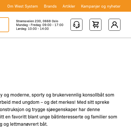
Om West System
Brands
Artikler
Kampanjer og nyheter
Strømsveien 230, 0668 Oslo
Mandag - Fredag: 09:00 - 17:00
Shopping Cart
Lørdag: 10:00 - 14:00
ny og moderne, sporty og brukervennlig konsollbåt som
marbeid med ungdom – og det merkes! Med sitt spreke
konstruksjon og trygge sjøegenskaper har denne
itt en favoritt blant unge båtinteresserte og familier som
ig og lettmanøvrert båt.