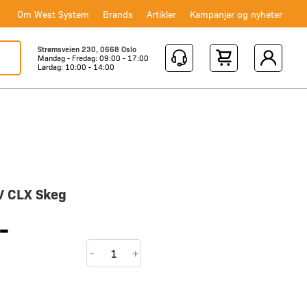
Om West System
Brands
Artikler
Kampanjer og nyheter
Strømsveien 230, 0668 Oslo
Mandag - Fredag: 09:00 - 17:00
Shopping Cart
Lørdag: 10:00 - 14:00
V CLX Skeg
,-
P&H
-
+
Virgo
MV
CLX