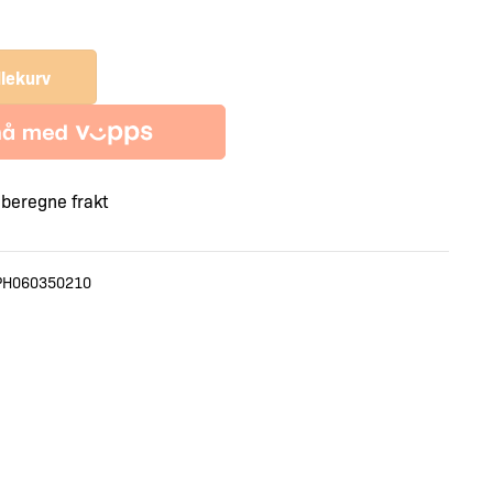
Skeg
antall
dlekurv
å beregne frakt
PH060350210