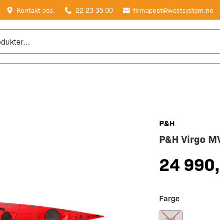
Kontakt oss:
22 23 35 00
firmapost@westsystem.no
P&H
P&H Virgo M
24 990
Farge