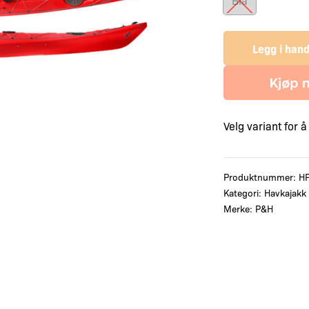
Blå
Legg i han
Velg variant for 
Produktnummer:
H
Kategori:
Havkajakk
Merke:
P&H