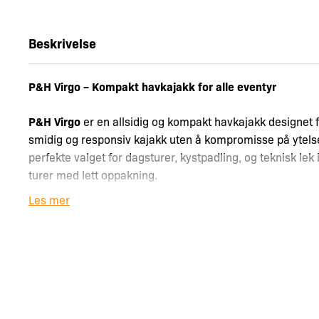
Beskrivelse
P&H Virgo – Kompakt havkajakk for alle eventyr
P&H Virgo
er en allsidig og kompakt havkajakk designet f
smidig og responsiv kajakk uten å kompromisse på ytels
perfekte valget for dagsturer, kystpadling, og teknisk lek
turer med lett oppakning.
Les mer
Med sin innovative konstruksjon og gjennomtenkte detalj
balanse mellom stabilitet, hastighet og manøvreringsevn
Hvorfor velge P&H Virgo?
Kompakt design for maksimal fleksibilitet
Virgo er kortere enn mange tradisjonelle havkajakker