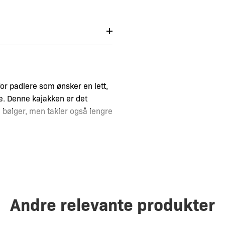
or padlere som ønsker en lett,
e. Denne kajakken er det
 i bølger, men takler også lengre
er gir Virgo deg en optimal
e.
Andre relevante produkter
, noe som gjør den lettere å