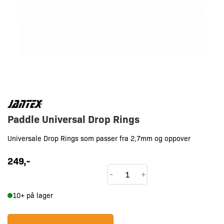
Paddle Universal Drop Rings
Universale Drop Rings som passer fra 2,7mm og oppover
249
,-
Paddle
-
+
Universal
10+ på lager
Drop
Rings