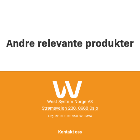
Andre relevante produkter
West System Norge AS
Strømsveien 230, 0668 Oslo
Org. nr: NO 976 950 879 MVA
Kontakt oss