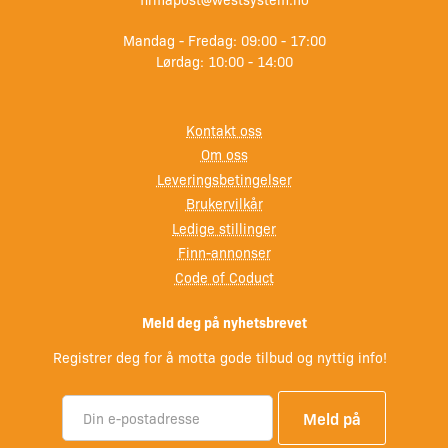
Forsterket UV-beskyttelse for langvarig ytelse
Mandag - Fredag: 09:00 - 17:00
Bevarer og fremhever treets og korkens naturlige
Lørdag: 10:00 - 14:00
struktur og åretegning
Kontakt oss
Lar korken puste samtidig som den beskyttes mot
Om oss
vann og fukt
Leveringsbetingelser
Brukervilkår
Kan påføres nytt eller tidligere behandlet treverk (fritt
Ledige stillinger
for belegg)
Finn-annonser
Code of Coduct
Enkelt vedlikehold – ingen sliping eller omfattende
forarbeid
Meld deg på nyhetsbrevet
Bruksområder
Registrer deg for å motta gode tilbud og nyttig info!
Utendørs bruk.