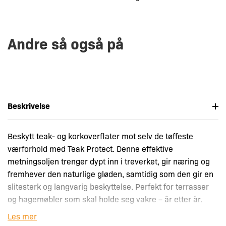
Andre så også på
Beskrivelse
Beskytt teak- og korkoverflater mot selv de tøffeste
værforhold med Teak Protect. Denne effektive
metningsoljen trenger dypt inn i treverket, gir næring og
fremhever den naturlige gløden, samtidig som den gir en
slitesterk og langvarig beskyttelse. Perfekt for terrasser
og hagemøbler som skal holde seg vakre – år etter år.
Les mer
Enkel å bruke, påføres med pensel eller rulle og tørker på