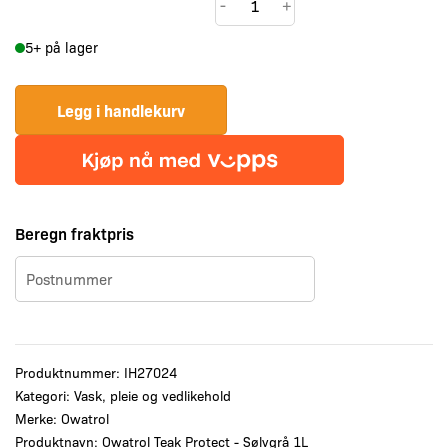
-
+
Teak
5+ på lager
Protect
-
Sølvgrå
Legg i handlekurv
1L
antall
Beregn fraktpris
Produktnummer:
IH27024
Kategori:
Vask, pleie og vedlikehold
Merke:
Owatrol
Produktnavn: Owatrol Teak Protect - Sølvgrå 1L