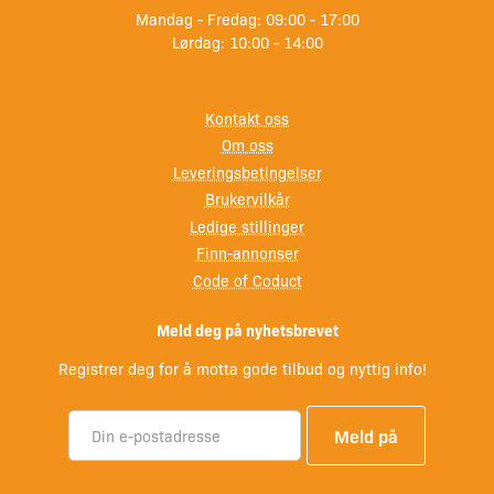
Mandag - Fredag: 09:00 - 17:00
Bevarer og fremhever treets og korkens naturlige
Lørdag: 10:00 - 14:00
struktur og åretegning
Kontakt oss
Lar korken puste samtidig som den beskyttes mot
Om oss
vann og fukt
Leveringsbetingelser
Brukervilkår
Kan påføres nytt eller tidligere behandlet treverk (fritt
Ledige stillinger
for belegg)
Finn-annonser
Code of Coduct
Enkelt vedlikehold – ingen sliping eller omfattende
forarbeid
Meld deg på nyhetsbrevet
Bruksområder
Registrer deg for å motta gode tilbud og nyttig info!
Utendørs bruk.
Egnet for de fleste tresorter, blant annet: