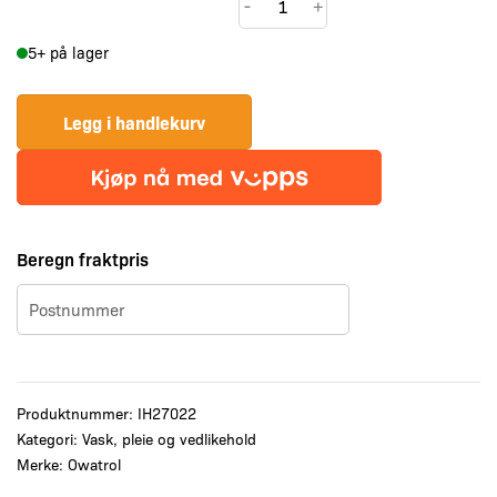
-
+
Teak
5+ på lager
Protect
-
Brun
Legg i handlekurv
Teak
1L
antall
Beregn fraktpris
Produktnummer:
IH27022
Kategori:
Vask, pleie og vedlikehold
Merke:
Owatrol