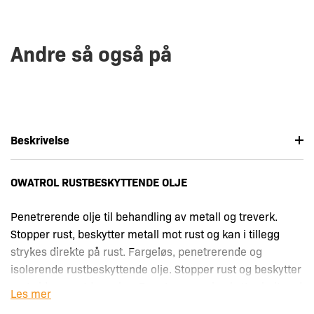
Andre så også på
Beskrivelse
OWATROL RUSTBESKYTTENDE OLJE
Penetrerende olje til behandling av metall og treverk.
Stopper rust, beskytter metall mot rust og kan i tillegg
strykes direkte på rust. Fargeløs, penetrerende og
isolerende rustbeskyttende olje. Stopper rust og beskytter
mot videre rustdannelse. Penetrerer og beskytter helt ned
Les mer
til rent metall. Driver ut all luft og fuktighet og stabiliserer.