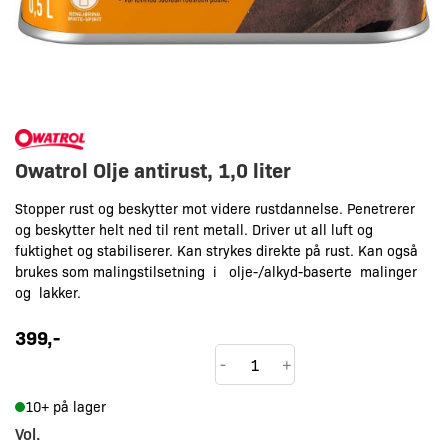
Owatrol Olje antirust, 1,0 liter
Stopper rust og beskytter mot videre rustdannelse. Penetrerer
og beskytter helt ned til rent metall. Driver ut all luft og
fuktighet og stabiliserer. Kan strykes direkte på rust. Kan også
brukes som malingstilsetning i olje-/alkyd-baserte malinger
og lakker.
399
,-
Owatrol
-
+
Olje
10+ på lager
antirust
Vol.
antall