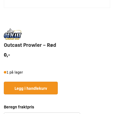
Outcast Prowler – Rød
0
,-
Outcast
1 på lager
Prowler
-
Legg i handlekurv
Rød
antall
Beregn fraktpris