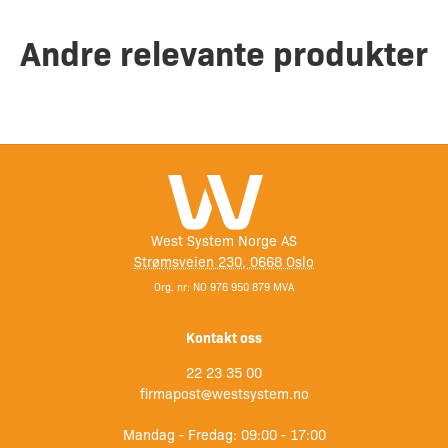
Andre relevante produkter
West System Norge AS
Strømsveien 230, 0668 Oslo
Org. nr: NO 976 950 879 MVA
Kontakt oss
22 23 35 00
firmapost@westsystem.no
Mandag - Fredag: 09:00 - 17:00