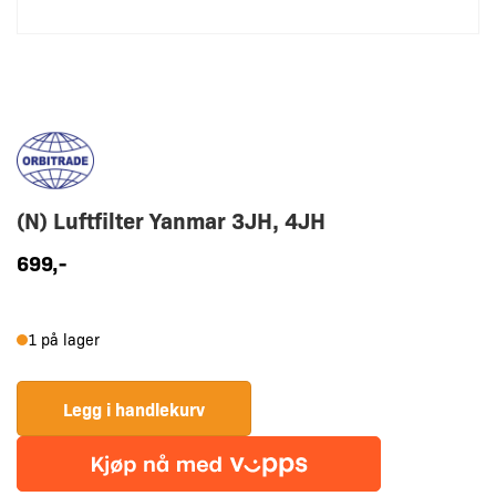
(N) Luftfilter Yanmar 3JH, 4JH
699
,-
(N)
1 på lager
Luftfilter
Yanmar
Legg i handlekurv
3JH,
4JH
antall