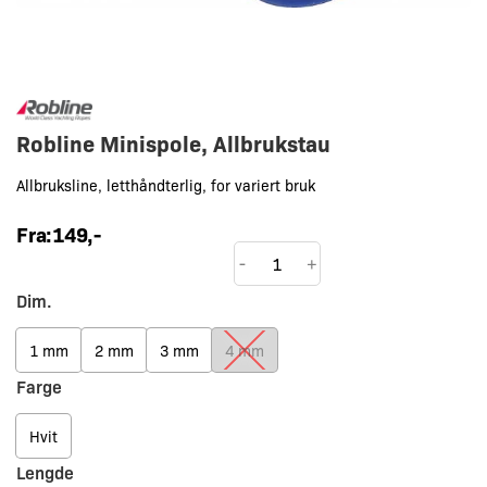
Robline Minispole, Allbrukstau
Allbruksline, letthåndterlig, for variert bruk
Fra:
149
,-
Robline
-
+
Minispole,
Dim.
Allbrukstau
antall
1 mm
2 mm
3 mm
4 mm
Farge
Hvit
Lengde