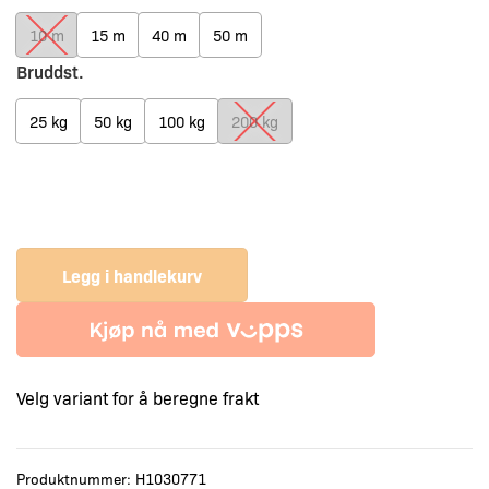
10 m
15 m
40 m
50 m
Bruddst.
25 kg
50 kg
100 kg
200 kg
Legg i handlekurv
Velg variant for å beregne frakt
Produktnummer:
H1030771