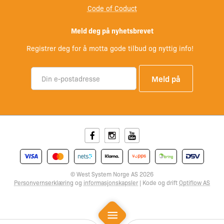
Code of Coduct
Meld deg på nyhetsbrevet
Registrer deg for å motta gode tilbud og nyttig info!
Facebook
Instagram
Youtube
© West System Norge AS 2026
Personvernserklæring
og
informasjonskapsler
| Kode og drift
Optiflow AS
Mobile Menu