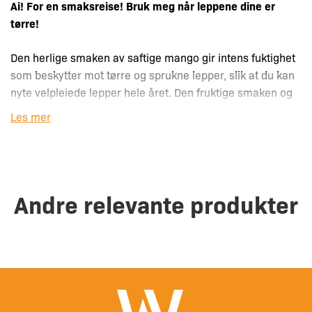
Ai! For en smaksreise! Bruk meg når leppene dine er
tørre!
Den herlige smaken av saftige mango gir intens fuktighet
som beskytter mot tørre og sprukne lepper, slik at du kan
nyte velpleiede lepper hele året. Den fruktige smaken og
glatte konsistensen gjør den til en glede å bruke. Den er
Les mer
laget kun med naturlige og næringsrike ingredienser for
friske og saftige lepper.
Husk at Moisture Mango Lip Taste er laget med naturlige
Andre relevante produkter
ingredienser som gjør den trygg og skånsom for daglig
bruk. For tørre og såre lepper.