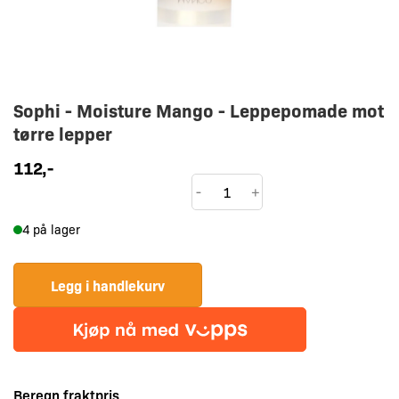
Sophi - Moisture Mango - Leppepomade mot
tørre lepper
112
,-
Lip
-
+
Taste
4 på lager
-
Moisture
Mango
Legg i handlekurv
antall
Beregn fraktpris