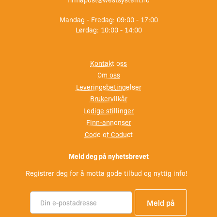
Innvendig høyde
60 cm
Mandag - Fredag: 09:00 - 17:00
Lørdag: 10:00 - 14:00
Høyde
73 cm
Tykkelse
2 mm
Kontakt oss
Om oss
Generelt
Leveringsbetingelser
Brukervilkår
Ledige stillinger
Finn-annonser
Anbefalt motor
30 hk
Code of Coduct
Maks motor
30 hk
Meld deg på nyhetsbrevet
Registrer deg for å motta gode tilbud og nyttig info!
Kontrollkabel lenge
180cm
Styrekabel lengde
240 cm