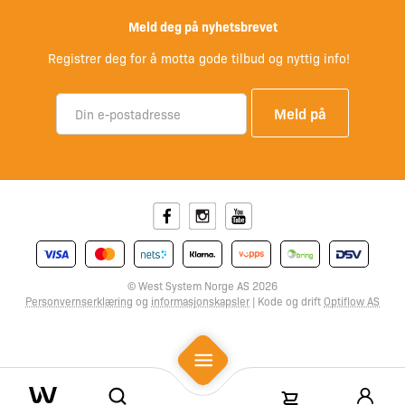
Meld deg på nyhetsbrevet
Registrer deg for å motta gode tilbud og nyttig info!
Facebook
Instagram
Youtube
© West System Norge AS 2026
Personvernserklæring
og
informasjonskapsler
| Kode og drift
Optiflow AS
Mobile Menu
Search