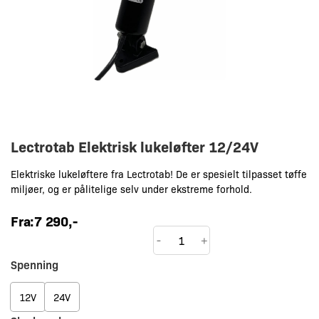
Lectrotab Elektrisk lukeløfter 12/24V
Elektriske lukeløftere fra Lectrotab! De er spesielt tilpasset tøffe
miljøer, og er pålitelige selv under ekstreme forhold.
Fra:
7 290
,-
Lectrotab
-
+
Elektrisk
Spenning
lukeløfter
12/24V
12V
24V
antall