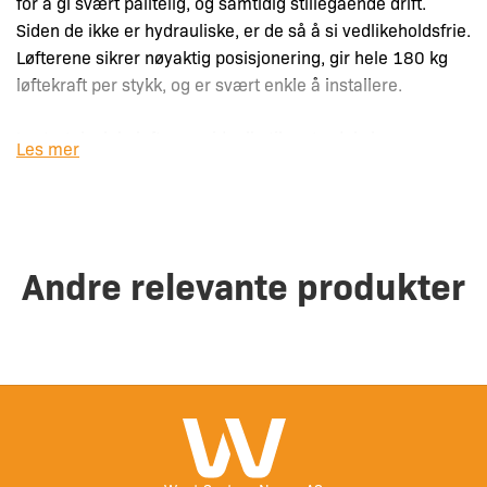
for å gi svært pålitelig, og samtidig stillegående drift.
Siden de ikke er hydrauliske, er de så å si vedlikeholdsfrie.
Løfterene sikrer nøyaktig posisjonering, gir hele 180 kg
løftekraft per stykk, og er svært enkle å installere.
Lectrotabs lukeløftere er ideelle til motordeksler,
Les mer
automatiske ventilasjonsdeksler, setejustering og diverse
annet. De har stempel i rustfritt stål og epoksybelagt
ytterskall, som beskytter mot korrosjon. Løfterene er
tilgjengelige med slaglengder fra 152 mm til 610 mm.
Andre relevante produkter
– Leveres med monteringsbraketter i begge ender
– Løfteevne: 180 kg per stykk
– Kabellengde: 1,8 m
Mer info:
– Målskisse
– Teknisk datablad