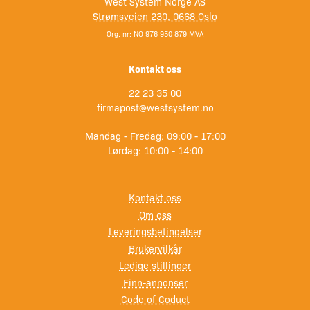
– Overgangsliste fra Lenco til Lectrotab
West System Norge AS
Strømsveien 230, 0668 Oslo
Org. nr: NO 976 950 879 MVA
Kontakt oss
22 23 35 00
firmapost@westsystem.no
Mandag - Fredag: 09:00 - 17:00
Lørdag: 10:00 - 14:00
Kontakt oss
Om oss
Leveringsbetingelser
Brukervilkår
Ledige stillinger
Finn-annonser
Code of Coduct