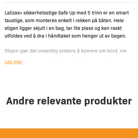
Lalizas» sikkerhetsstige Safe Up med 5 trinn er en smart
taustige, som monteres enkelt i rekken på båten. Hele
stigen ligger skjult i en bag, tar lite plass og kan raskt
utfoldes ved å dra i håndtaket som henger ut av bagen.
Stigen gjør det vesentlig enklere å komme om bord, om
du har falt i vannet. Den kan enkelt åpnes og felles ut av
Les mer
en person som ligger i vannet.
– 5 trinn i sterk polyester
– Vektgrense: 230 kg
Andre relevante produkter
– Dimensjoner brettet: 38 cm x 20 cm
– Dimensjoner utbrettet: 38 cm x 185 cm
– Lett
– Vanntett
– Laget av slitesterkt stoff som tåler sollys og tøffe
sjømiljøer