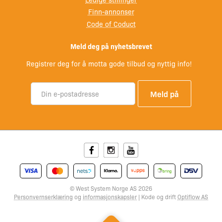
Finn-annonser
Code of Coduct
Meld deg på nyhetsbrevet
Registrer deg for å motta gode tilbud og nyttig info!
Facebook
Instagram
Youtube
© West System Norge AS 2026
Personvernserklæring
og
informasjonskapsler
| Kode og drift
Optiflow AS
Mobile Menu