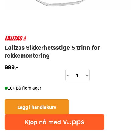
Lalizas Sikkerhetsstige 5 trinn for
rekkemontering
999
,-
Lalizas
-
+
Sikkerhetsstige
10+ på fjernlager
5
trinn
for
Legg i handlekurv
rekkemontering
antall