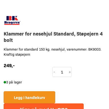
Klammer for nesehjul Standard, Støpejern 4
bolt
Klammer for standard 150 kg. nesehjul, varenummer: BK9003.
Kraftig støpejern
249
,-
Klammer
-
+
for
3 på lager
nesehjul
Standard,
Støpejern
Legg i handlekurv
4