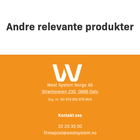
Andre relevante produkter
West System Norge AS
Strømsveien 230, 0668 Oslo
Org. nr: NO 976 950 879 MVA
Kontakt oss
22 23 35 00
firmapost@westsystem.no