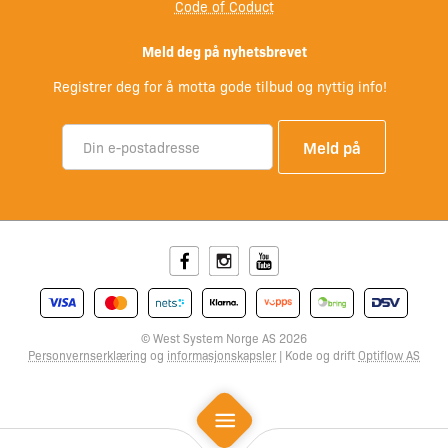
Code of Coduct
Meld deg på nyhetsbrevet
Registrer deg for å motta gode tilbud og nyttig info!
Facebook
Instagram
Youtube
© West System Norge AS 2026
Personvernserklæring
og
informasjonskapsler
| Kode og drift
Optiflow AS
Mobile Menu