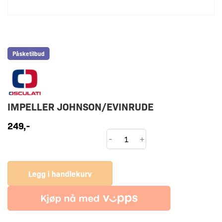
Påsketilbud
IMPELLER JOHNSON/EVINRUDE
249
,-
IMPELLER
-
+
JOHNSON/EVINRUDE
antall
Legg i handlekurv