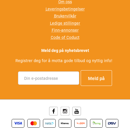
Om oss
Leveringsbetingelser
Brukervilkår
Ledige stillinger
Finn-annonser
Code of Coduct
Meld deg på nyhetsbrevet
Registrer deg for å motta gode tilbud og nyttig info!
Facebook
Instagram
Youtube