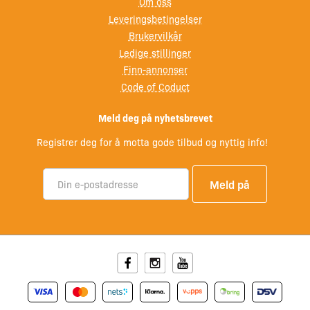
Om oss
Leveringsbetingelser
Brukervilkår
Ledige stillinger
Finn-annonser
Code of Coduct
Meld deg på nyhetsbrevet
Registrer deg for å motta gode tilbud og nyttig info!
Facebook
Instagram
Youtube