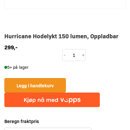
Hurricane Hodelykt 150 lumen, Oppladbar
299
,-
Hurricane
-
+
Hodelykt
5+ på lager
150
lumen,
Oppladbar
Legg i handlekurv
antall
Beregn fraktpris