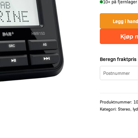
10+ på fjernlager
Legg i han
Beregn fraktpris
Produktnummer:
1
Kategori:
Stereo, ly