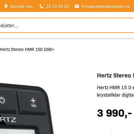
Kontakt oss:
22 23 35 00
firmapost@westsystem.no
Hertz Stereo HMR 15D DAB+
Hertz Stere
Hertz HMR 15 D e
krystallklar digit
3 990
,-