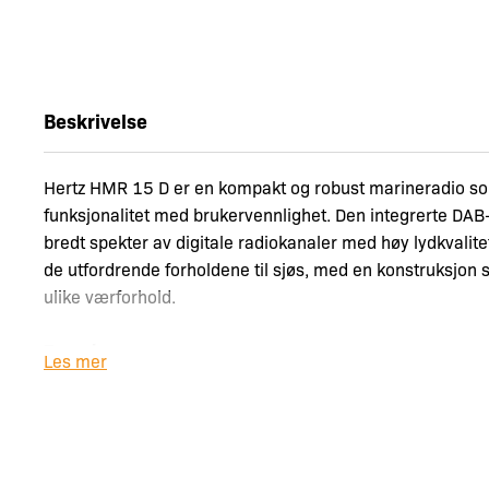
Beskrivelse
Hertz HMR 15 D er en kompakt og robust marineradio 
funksjonalitet med brukervennlighet. Den integrerte DAB+-
bredt spekter av digitale radiokanaler med høy lydkvalitet
de utfordrende forholdene til sjøs, med en konstruksjon s
ulike værforhold.
Egenskaper:
Les mer
– DAB+-mottak for digital radiolytting.
– Kompakt design som passer inn i ulike båtinteriører.
– Robust konstruksjon for maritim bruk.
Tekniske spesifikasjoner: