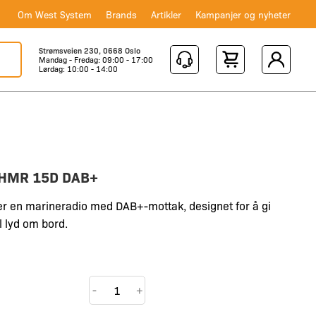
Om West System
Brands
Artikler
Kampanjer og nyheter
Strømsveien 230, 0668 Oslo
Mandag - Fredag: 09:00 - 17:00
Shopping Cart
Lørdag: 10:00 - 14:00
o HMR 15D DAB+
r en marineradio med DAB+-mottak, designet for å gi
al lyd om bord.
Hertz
-
+
Stereo