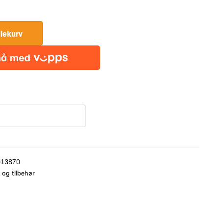
HMR
15D
DAB+
dlekurv
antall
013870
d og tilbehør